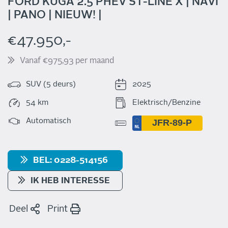
FORD KUGA 2.5 PHEV ST-LINE X | NAVI
| PANO | NIEUW! |
€47.950,-
Vanaf €975,93 per maand
SUV (5 deurs)
2025
54 km
Elektrisch/Benzine
Automatisch
BEL: 0228-514156
IK HEB INTERESSE
Deel
Print