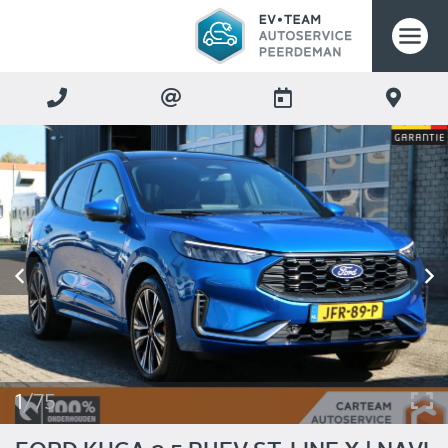
1
/
75