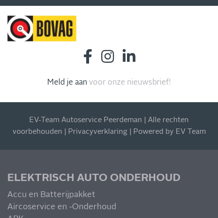
INSCHRIJVEN NIEUWSBRIEF
Meld je aan
voor onze nieuwsbrief!
Blijf op de hoogte van al onze acties, aanbiedingen en
meer!
EV-Team Autoservice Peerdeman | Alle rechten
voorbehouden |
Privacyverklaring
| Powered by
EV Team
MIS NIETS
ELEKTRISCH AUTO ONDERHOUD
Accu en Batterijpakket
Aircoservice en -Onderhoud