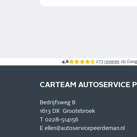
4,6
273
reviews
op Goog
CARTEAM AUTOSERVICE 
Bedrijfsweg 8
1613 DX Grootebroek
T
0228-514156
E
ellen@autoservicepeerdeman.nl