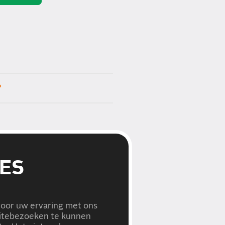
?
ES
voor uw ervaring met ons
ICE!
bsitebezoeken te kunnen