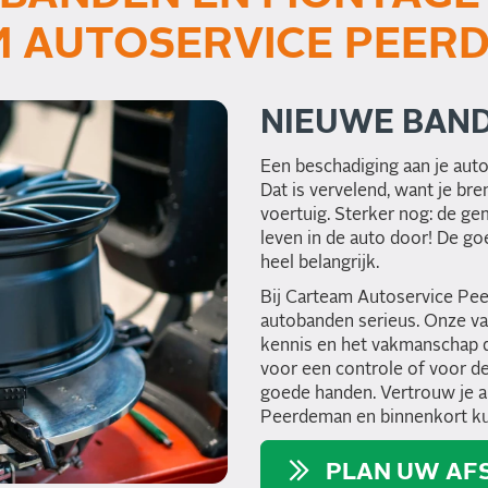
AM AUTOSERVICE PEER
NIEUWE BAN
Een beschadiging aan je autob
Dat is vervelend, want je bren
voertuig. Sterker nog: de g
leven in de auto door! De go
heel belangrijk.
Bij Carteam Autoservice Pe
autobanden serieus. Onze v
kennis en het vakmanschap da
voor een controle of voor de 
goede handen. Vertrouw je 
Peerdeman en binnenkort kun
PLAN UW AFS