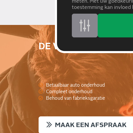
meten. Met uw goedkeurin
toestemming kan invloed h
DE VOORDELEN VAN
Betaalbaar auto onderhoud
Compleet onderhoud
Behoud van fabrieksgaratie
MAAK EEN AFSPRAAK